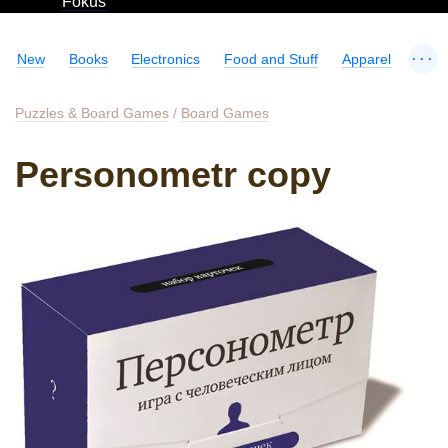
Fokus
...
New
Books
Electronics
Food and Stuff
Apparel
Puzzles & Board Games
/
Board Games
Personometr copy